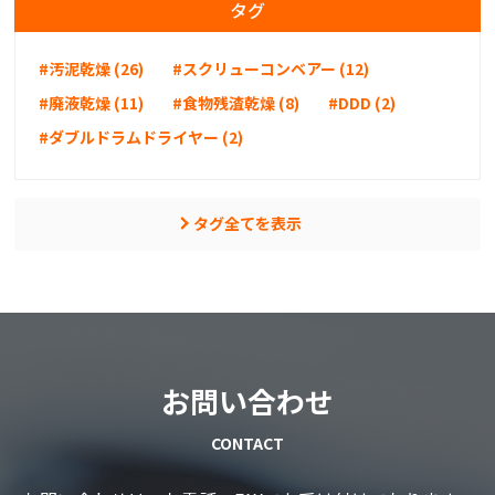
タグ
#汚泥乾燥 (26)
#スクリューコンベアー (12)
#廃液乾燥 (11)
#食物残渣乾燥 (8)
#DDD (2)
#ダブルドラムドライヤー (2)
タグ全てを表示
お問い合わせ
CONTACT