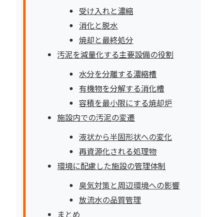
受け入れと濃縮
消化と脱水
焼却と最終処分
汚泥を減量化する主要設備の役割
水分を分離する濃縮槽
有機物を分解する消化槽
容積を最小限にする焼却炉
施設内での汚泥の変遷
液状から半固形状への変化
再資源化される処理物
環境に配慮した施設の管理体制
臭気対策と周辺環境への影響
放流水の品質管理
まとめ