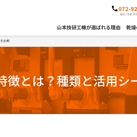
072-9
受付 / 平日 10:00
山本技研工機が選ばれる理由
乾燥
ンを比較
特徴とは？種類と活用シ